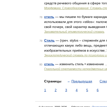
средств речевого общения в сфере то
Морфемика. Словообразование: Словарь-сп
стиль
— мы пишем по бумаге карандашо
78
использовали для этого «stilos»: палоч
свой почерк, свой характер выведения
Занимательный этимологический словарь
Стиль
— (греч. stylos – стерженёк для 
79
отличающих какую либо вещь, предмет 
изобразительных приёмов в искусстве;
Энциклопедический словарь по психологии и
стиль
— изменить стиль • изменение 
80
Глагольной сочетаемости непредметных и
Страницы
←
Предыдущая
Сле
1
2
3
4
5
6