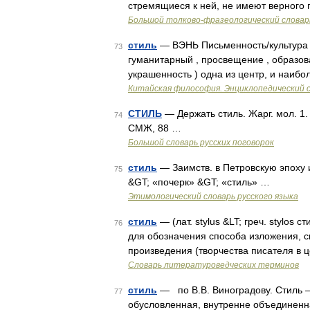
стремящиеся к ней, не имеют верного
Большой толково-фразеологический словар
стиль
— ВЭНЬ Письменность/культура ( 
73
гуманитарный , просвещение , образова
украшенность ) одна из центр, и наибо
Китайская философия. Энциклопедический с
СТИЛЬ
— Держать стиль. Жарг. мол. 1.
74
СМЖ, 88 …
Большой словарь русских поговорок
стиль
— Заимств. в Петровскую эпоху из 
75
&GT; «почерк» &GT; «стиль» …
Этимологический словарь русского языка
стиль
— (лат. stylus &LT; греч. stylos 
76
для обозначения способа изложения, с
произведения (творчества писателя в 
Словарь литературоведческих терминов
стиль
— по В.В. Виноградову. Стиль 
77
обусловленная, внутренне объединенна