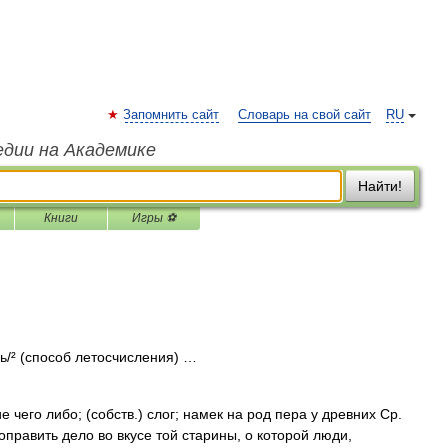
Запомнить сайт
Словарь на свой сайт
RU
едии на Академике
Найти!
Книги
Игры ⚽
иль/² (способ летосчисления) …
е чего либо; (собств.) слог; намек на род пера у древних Ср.
править дело во вкусе той старины, о которой люди,