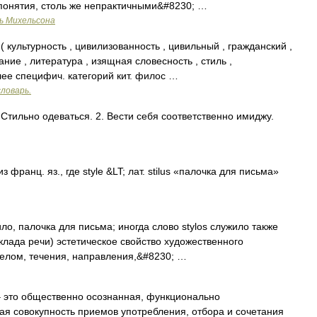
 понятия, столь же непрактичными&#8230; …
ь Михельсона
культурность , цивилизованность , цивильный , гражданский ,
ние , литература , изящная словесность , стиль ,
лее специфич. категорий кит. филос …
ловарь.
 Стильно одеваться. 2. Вести себя соответственно имиджу.
франц. яз., где style &LT; лат. stilus «палочка для письма»
стило, палочка для письма; иногда слово stylos служило также
клада речи) эстетическое свойство художественного
целом, течения, направления,&#8230; …
– это общественно осознанная, функционально
я совокупность приемов употребления, отбора и сочетания