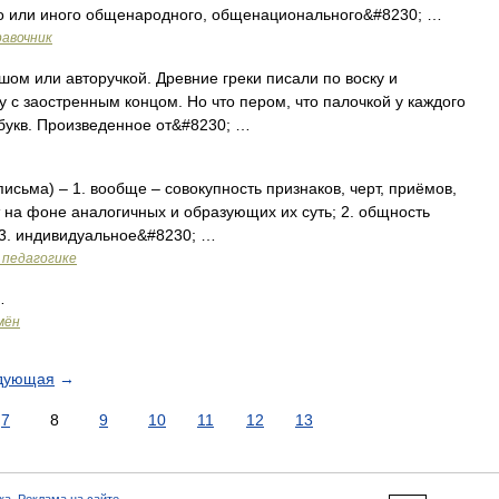
го или иного общенародного, общенационального&#8230; …
равочник
м или авторучкой. Древние греки писали по воску и
ку с заостренным концом. Но что пером, что палочкой у каждого
 букв. Произведенное от&#8230; …
письма) – 1. вообще – совокупность признаков, черт, приёмов,
на фоне аналогичных и образующих их суть; 2. общность
 3. индивидуальное&#8230; …
 педагогике
…
мён
дующая
→
7
8
9
10
11
12
13