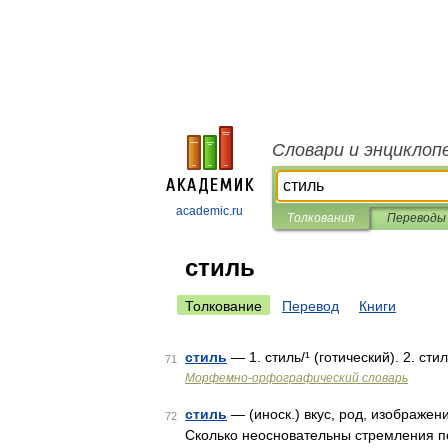
Словари и энциклоп
academic.ru
Толкования
Переводы
стиль
Толкование
Перевод
Книги
стиль
— 1. стиль/¹ (готический). 2. ст
71
Морфемно-орфографический словарь
стиль
— (иноск.) вкус, род, изображени
72
Сколько неосновательны стремления по